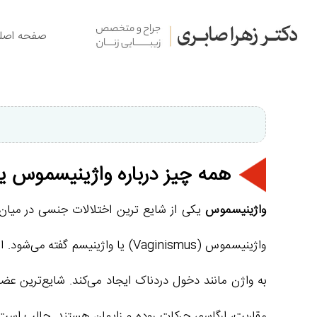
صفحه اصل
همه چیز درباره واژینیسموس ی
واژینیسموس
یکی از شایع ترین اختلالات جنسی در میان ب
واژینیسموس (Vaginismus) یا واژ
مقاربت، ارگاسم، حرکات روده و زایمان هستند. جالب است