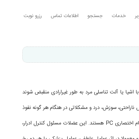
ر
خدمات
جستجو
اطلاعات تماس
رزرو نوبت
 اشیا یا آلت تناسلی مرد به طور غیرارادی منقبض شوند
آن احساس ناراحتی، سوزش، درد و مشکلاتی در هنگام هر گونه نفوذ
به واژن مانند دخول دردناک ایجاد می‌کند. شایع‌ترین عضلات تحت تأثیر در این اختلال، عضلات کف لگن شامل دو عضله با نام اختصاری PC هستند. این عضلات مسئول کنترل ادرار،
معمولا در اثر عوامل عاطفی، عوامل پزشکی یا هر دو رخ