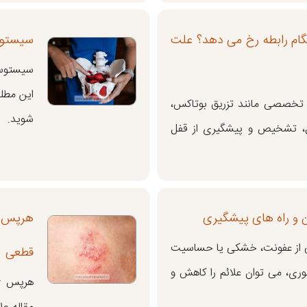
ام رابطه رخ می دهد؟ علت
سیستوس
سیستوسل
این مطل
تخصصی مانند تزریق بوتاکس،
شوید.
علل، تشخیص و پیشگیری از قفل
 و راه های پیشگیری
هرپس ت
 از عفونت، خشکی یا حساسیت
قطعی
وری، می توان علائم را کاهش و
هرپس ژن