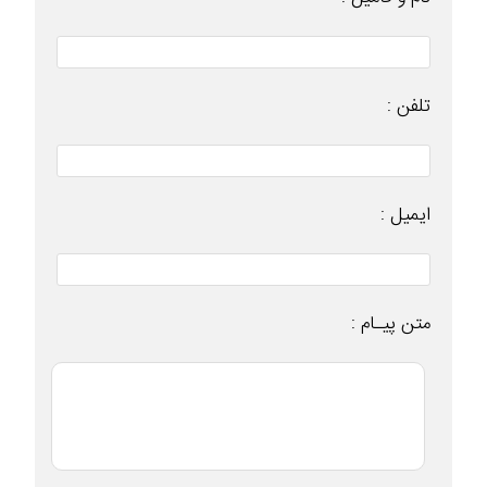
تلفن :
ایمیل :
متن پیـام :