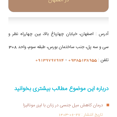
در اصفهان
آدرس : اصفهان، خیابان چهارباغ بالا، بین چهارراه نظر و
سی و سه پل، جنب ساختمان بورس، طبقه سوم، واحد 308
تلفن :
09385138955
-
09139797974
درباره این موضوع مطالب بیشتری بخوانید
درمان کاهش میل جنسی در زنان با لیزر مونالیزا
تاریخ انتشار :
1403-06-27