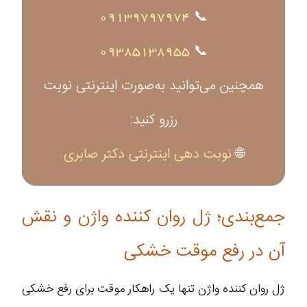
09139797974
📞
09385138955
📞
همچنین می‌توانید به‌صورت اینترنتی نوبت
رزرو کنید:
🌐
نوبت دهی اینترنتی دکتر صابری
جمع‌بندی؛ ژل روان کننده واژن و نقش
آن در رفع موقت خشکی
ژل روان کننده واژن تنها یک راهکار موقت برای رفع خشکی