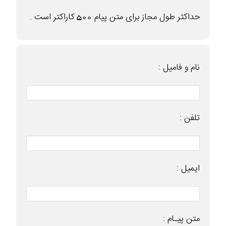
حداکثر طول مجاز برای متن پیام 500 کاراکتر است .
نام و فامیل :
تلفن :
ایمیل :
متن پیـام :