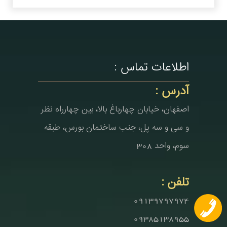
اطلاعات تماس :
آدرس :
اصفهان، خیابان چهارباغ بالا، بین چهارراه نظر
و سی و سه پل، جنب ساختمان بورس، طبقه
سوم، واحد 308
تلفن :
09139797974
09385138955