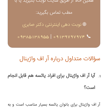
همین حالا از طریق سایت نوبت بگیرید یا با
مطب تماس بگیرید:
🌐
نوبت دهی اینترنتی دکتر صابری
09385138955
|
09139797974
📞
سؤالات متداول درباره آر اف واژینال
آیا آر اف واژینال برای افراد یائسه هم قابل انجام
است؟
آر اف واژینال برای بانوان یائسه بسیار مناسب است و به