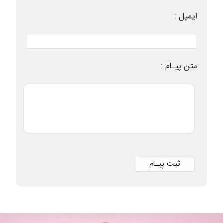
ایمیل :
متن پیـام :