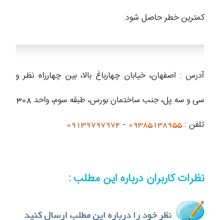
کمترین خطر حاصل شود.
آدرس : اصفهان، خیابان چهارباغ بالا، بین چهارراه نظر و
سی و سه پل، جنب ساختمان بورس، طبقه سوم، واحد 308
تلفن :
09385138955
-
09139797974
نظرات کاربران درباره این مطلب :