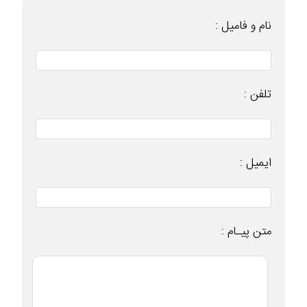
نام و فامیل :
تلفن :
ایمیل :
متن پیـام :