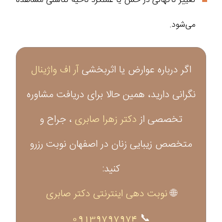
تغییر ناگهانی در حس یا عملکرد ناحیه تناسلی مشاهده
می‌شود.
اگر درباره عوارض یا اثربخشی
آر اف واژینال
نگرانی دارید، همین حالا برای دریافت مشاوره
تخصصی از
دکتر زهرا صابری
، جراح و
متخصص زیبایی زنان در اصفهان نوبت رزرو
کنید:
🌐
نوبت دهی اینترنتی دکتر صابری
09139797974
📞